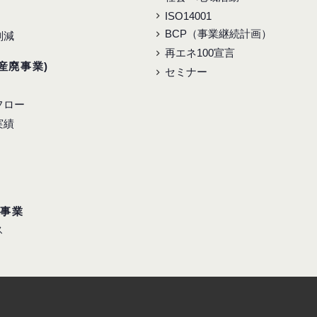
ISO14001
BCP（事業継続計画）
削減
再エネ100宣言
産廃事業)
セミナー
フロー
実績
ス事業
ス