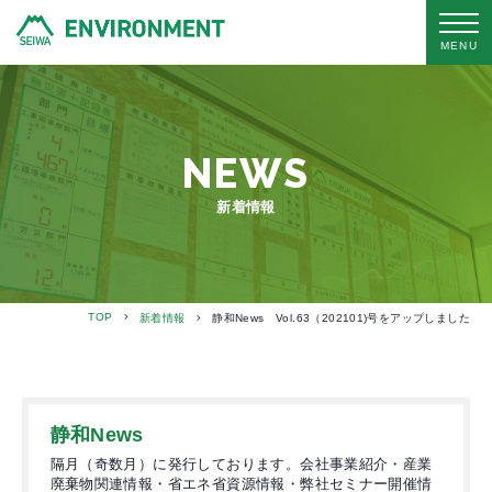
MENU
NEWS
新着情報
TOP
新着情報
静和News Vol.63（202101)号をアップしました
静和News
隔月（奇数月）に発行しております。会社事業紹介・産業
廃棄物関連情報・省エネ省資源情報・弊社セミナー開催情