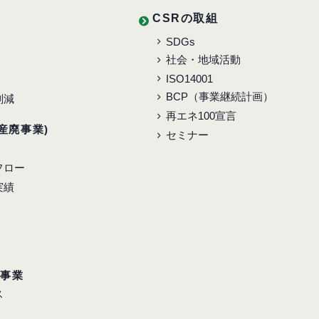
CSRの取組
SDGs
社会・地域活動
ISO14001
BCP（事業継続計画）
削減
再エネ100宣言
産廃事業)
セミナー
フロー
実績
ス事業
ス