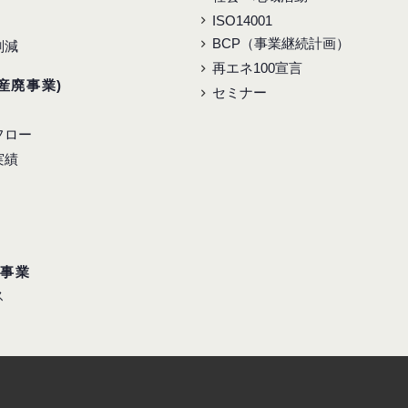
ISO14001
BCP（事業継続計画）
削減
再エネ100宣言
産廃事業)
セミナー
フロー
実績
ス事業
ス