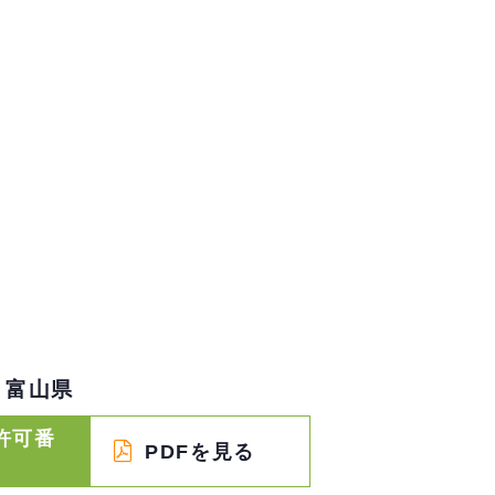
富山県
許可番
PDFを見る