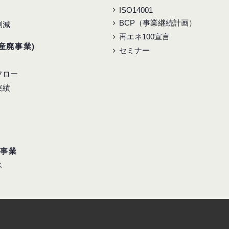
ISO14001
BCP（事業継続計画）
削減
再エネ100宣言
産廃事業)
セミナー
フロー
実績
ス事業
ス