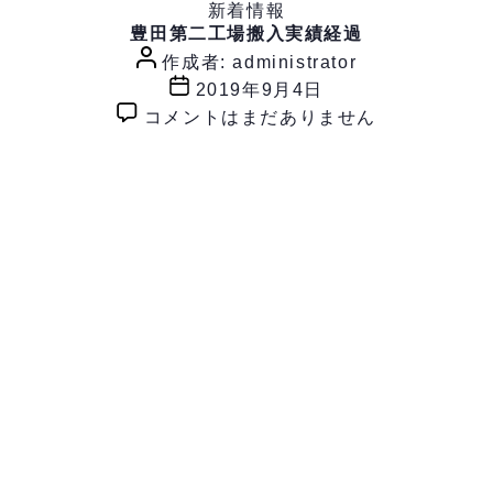
カ
月:
新着情報
2019年9月
テ
豊田第二工場搬入実績経過
投
ゴ
作成者:
administrator
稿
リ
投
2019年9月4日
事業案内
CSRの取組
者
ー
稿
豊
コメントはまだありません
日
田
第
二
工
場
搬
入
実
績
経
過
へ
の