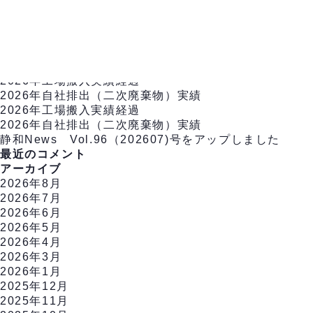
豊田第二工場の搬入実績経過 8月分を更新しました
投
←
新しい
投稿
1
…
4
5
6
古い
投稿
→
稿
検
TOP
会社情報
の
索
最近の投稿
ペ
対
2026年工場搬入実績経過
ー
象:
2026年自社排出（二次廃棄物）実績
ジ
2026年工場搬入実績経過
送
2026年自社排出（二次廃棄物）実績
り
静和News Vol.96（202607)号をアップしました
最近のコメント
アーカイブ
2026年8月
2026年7月
2026年6月
2026年5月
2026年4月
2026年3月
2026年1月
2025年12月
2025年11月