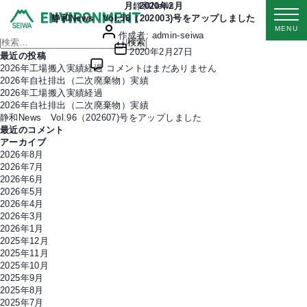
カ
静和News Vol.58（202003)号をアップしました。
月:
静和News
2020年2月
テ
静和News Vol.58（202003)号をアップしました
投
←
新しい
投稿
1
2
…
6
古い
投稿
→
MENU
投
ゴ
作成者:
admin-seiwa
稿
検
稿
リ
投
2020年2月27日
の
索
者
ー
最近の投稿
稿
静
ペ
対
2026年工場搬入実績経過
コメントはまだありません
日
和
ー
象:
2026年自社排出（二次廃棄物）実績
News
ジ
2026年工場搬入実績経過
Vol.58（202003)
送
2026年自社排出（二次廃棄物）実績
号
り
静和News Vol.96（202607)号をアップしました
を
最近のコメント
ア
アーカイブ
ッ
2026年8月
プ
2026年7月
し
2026年6月
ま
2026年5月
し
2026年4月
た
2026年3月
へ
2026年1月
の
2025年12月
2025年11月
2025年10月
2025年9月
2025年8月
2025年7月