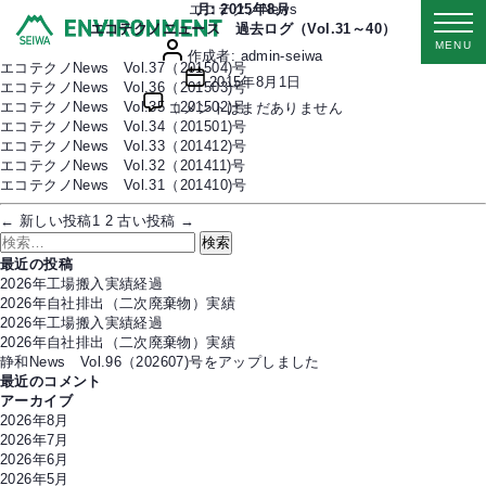
カ
エコテクノNews Vol.40（201507)号
エコテクノNews
月:
2015年8月
テ
エコテクノNews Vol.39（201506)号
エコテクノニュース 過去ログ（Vol.31～40）
MENU
投
ゴ
エコテクノNews Vol.38（201505)号
作成者:
admin-seiwa
稿
リ
エコテクノNews Vol.37（201504)号
投
2015年8月1日
者
ー
エコテクノNews Vol.36（201503)号
稿
エ
エコテクノNews Vol.35（201502)号
コメントはまだありません
日
コ
エコテクノNews Vol.34（201501)号
テ
エコテクノNews Vol.33（201412)号
ク
エコテクノNews Vol.32（201411)号
ノ
エコテクノNews Vol.31（201410)号
ニ
ュ
投
←
新しい
投稿
1
2
古い
投稿
→
ー
稿
検
ス
の
索
最近の投稿
過
ペ
対
2026年工場搬入実績経過
去
ー
象:
2026年自社排出（二次廃棄物）実績
ロ
ジ
2026年工場搬入実績経過
グ
送
2026年自社排出（二次廃棄物）実績
（Vol.31
り
静和News Vol.96（202607)号をアップしました
～
最近のコメント
40）
アーカイブ
へ
2026年8月
の
2026年7月
2026年6月
2026年5月