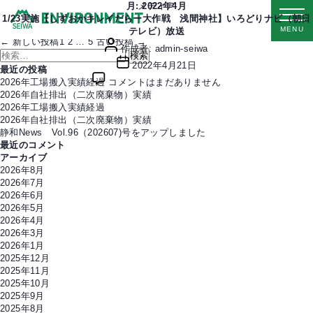
カ
2022年1月23日(日)に行われた【しずおかキレイだらー大作戦 浅間神社
月:
メディア
2022年4月
テ
清掃活動】が2月22日にいろどりナビ（朝日テレビ）で放送されました！
1/23実施【しずおかキレイだらー大作戦 浅間神社】いろどりナビ（朝日
MENU
ゴ
テレビ）放送
投
←
新しい
投稿
1
2
…
5
古い
投稿
→
投
リ
作成者:
admin-seiwa
稿
検
稿
ー
投
2022年4月21日
の
索
者
最近の投稿
稿
1/23
ペ
対
2026年工場搬入実績経過
コメントはまだありません
日
実
ー
象:
2026年自社排出（二次廃棄物）実績
施
ジ
2026年工場搬入実績経過
【し
送
2026年自社排出（二次廃棄物）実績
ず
り
静和News Vol.96（202607)号をアップしました
お
最近のコメント
か
アーカイブ
キ
2026年8月
レ
2026年7月
イ
2026年6月
だ
2026年5月
ら
2026年4月
ー
2026年3月
大
2026年1月
作
2025年12月
戦
2025年11月
浅
2025年10月
間
2025年9月
神
2025年8月