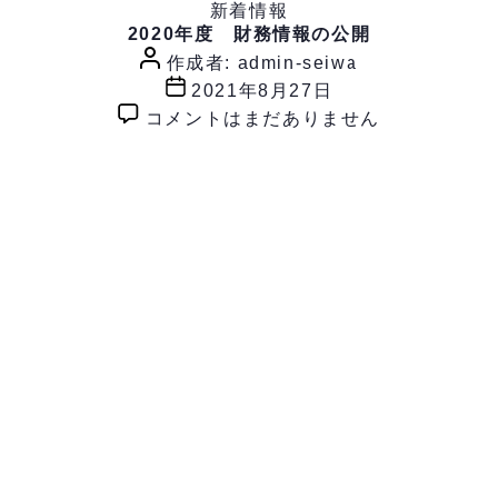
カ
プしました。
月:
新着情報
2021年8月
テ
2020年度 財務情報の公開
投
ゴ
作成者:
admin-seiwa
稿
リ
投
2021年8月27日
事業案内
CSRの取組
者
ー
稿
2020
コメントはまだありません
日
年
度
財
務
情
報
の
公
開
へ
の