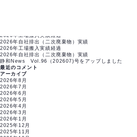
2020年度の『損益計算書』及び『賃借対照表』をアッ
投
←
新しい
投稿
1
2
…
5
古い
投稿
→
稿
検
TOP
会社情報
の
索
最近の投稿
ペ
対
2026年工場搬入実績経過
ー
象:
2026年自社排出（二次廃棄物）実績
ジ
2026年工場搬入実績経過
送
2026年自社排出（二次廃棄物）実績
り
静和News Vol.96（202607)号をアップしました
最近のコメント
アーカイブ
2026年8月
2026年7月
2026年6月
2026年5月
2026年4月
2026年3月
2026年1月
2025年12月
2025年11月